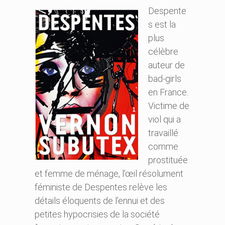
Despente
s est la
plus
célèbre
auteur de
bad-girls
en France.
Victime de
viol qui a
travaillé
comme
prostituée
et femme de ménage, l’œil résolument
féministe de Despentes relève les
détails éloquents de l’ennui et des
petites hypocrisies de la société