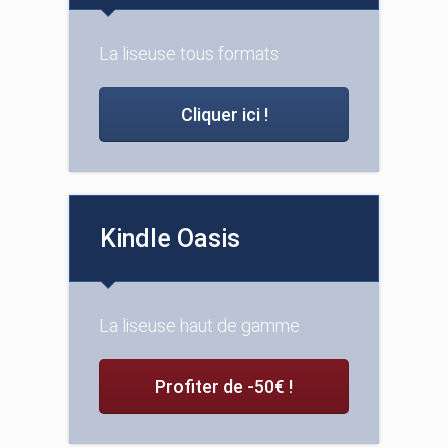
La liseuse tous formats
Cliquer ici !
Kindle Oasis
La liseuse haut de gamme
Profiter de -50€ !