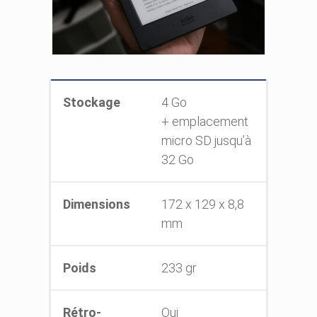
Stockage
4 Go
+ emplacement
micro SD jusqu’à
32 Go
Dimensions
172 x 129 x 8,8
mm
Poids
233 gr
Rétro-
Oui